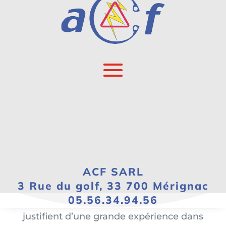
Centre de formation en
prévention du risque.
AUDIT FORMATION CONSEIL – ACF Sarl
01
CACES ®
Nous proposons des formations
CACES® dans de nombreuses
ACF SARL
catégories. Tous nos formateurs sont
3 Rue du golf, 33 700 Mérignac
05.56.34.94.56
rigoureusement sélectionnés et
justifient d’une grande expérience dans